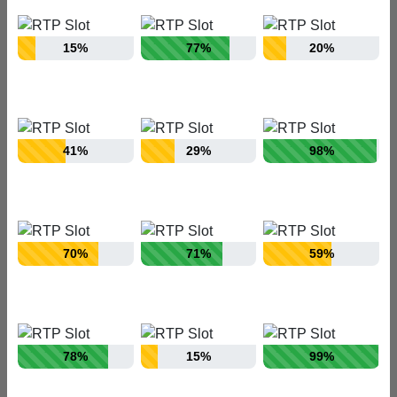
15%
77%
20%
41%
29%
98%
70%
71%
59%
78%
15%
99%