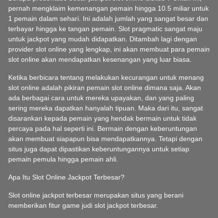
pernah mengklaim kemenangan pemain hingga 10.5 miliar untuk
1 pemain dalam sehari. Ini adalah jumlah yang sangat besar dan
terbayar hingga ke tangan pemain. Slot pragmatic sangat maju
untuk jackpot yang mudah didapatkan. Ditambah lagi dengan
provider slot online yang lengkap, ini akan membuat para pemain
slot online akan mendapatkan kesenangan yang luar biasa.
Ketika berbicara tentang melakukan kecurangan untuk menang
slot online adalah pikiran pemain slot online dimana saja. Akan
ada berbagai cara untuk mereka upayakan, dan yang paling
sering mereka dapatkan hanyalah tipuan. Maka dari itu, sangat
disarankan kepada pemain yang hendak bermain untuk tidak
percaya pada hal seperti ini. Bermain dengan keberuntungan
akan membuat siapapun bisa mendapatkannya. Tetapi dengan
situs juga dapat dipastikan keberuntungannya untuk setiap
pemain pemula hingga pemain ahli.
Apa Itu Slot Online Jackpot Terbesar?
Slot online jackpot terbesar merupakan situs yang berani
memberikan fitur game judi slot jackpot terbesar.