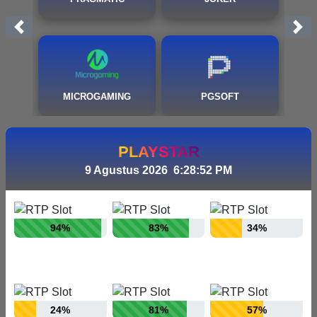
Previous
Nex
MICROGAMING
PGSOFT
PLAYSTAR
9 Agustus 2026 6:28:53 PM
94%
83%
34%
24%
81%
57%