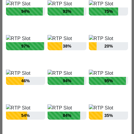
94%
93%
75%
97%
38%
20%
46%
94%
95%
54%
84%
35%