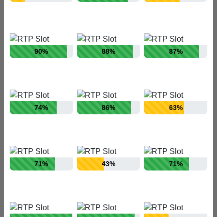
90%
88%
87%
74%
86%
63%
71%
43%
71%