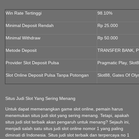
Win Rate Tertinggi
98.10%
Minimal Deposit Rendah
Rp 25.000
Minimal Withdraw
Rp 50.000
Metode Deposit
TRANSFER BANK, P
Provider Slot Deposit Pulsa
Pragmatic Play, Slot
Slot Online Deposit Pulsa Tanpa Potongan
Slot88, Gates Of Oly
Situs Judi Slot Yang Sering Menang
Untuk dapat memenangkan game slot online, pemain harus
menemukan situs judi slot yang sering menang. Tetapi, apakah
situs judi slot terbaik akan pengaruh untuk menang? Sejauh ini,
menjadi salah satu situs judi slot online nomor 1 yang paling
diminati di Indonesia. Situs judi slot terbaik dan terpercaya no 1