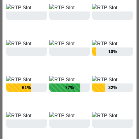
10%
61%
77%
32%