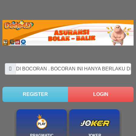
ORAN . BOCORAN INI HANYA BERLAKU DI SITUS KAMI 
REGISTER
LOGIN
PRAGMATIC
JOKER