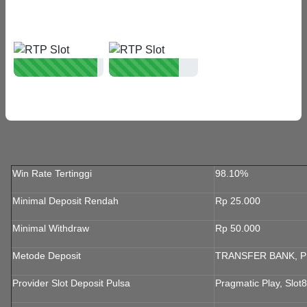
Win Rate Tertinggi
98.10%
Minimal Deposit Rendah
Rp 25.000
Minimal Withdraw
Rp 50.000
Metode Deposit
TRANSFER BANK, P
Provider Slot Deposit Pulsa
Pragmatic Play, Slot