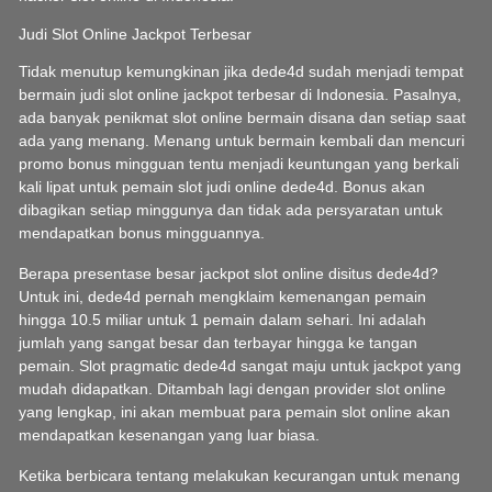
Judi Slot Online Jackpot Terbesar
Tidak menutup kemungkinan jika dede4d sudah menjadi tempat
bermain judi slot online jackpot terbesar di Indonesia. Pasalnya,
ada banyak penikmat slot online bermain disana dan setiap saat
ada yang menang. Menang untuk bermain kembali dan mencuri
promo bonus mingguan tentu menjadi keuntungan yang berkali
kali lipat untuk pemain slot judi online dede4d. Bonus akan
dibagikan setiap minggunya dan tidak ada persyaratan untuk
mendapatkan bonus mingguannya.
Berapa presentase besar jackpot slot online disitus dede4d?
Untuk ini, dede4d pernah mengklaim kemenangan pemain
hingga 10.5 miliar untuk 1 pemain dalam sehari. Ini adalah
jumlah yang sangat besar dan terbayar hingga ke tangan
pemain. Slot pragmatic dede4d sangat maju untuk jackpot yang
mudah didapatkan. Ditambah lagi dengan provider slot online
yang lengkap, ini akan membuat para pemain slot online akan
mendapatkan kesenangan yang luar biasa.
Ketika berbicara tentang melakukan kecurangan untuk menang