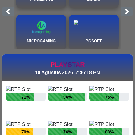
Previous
Nex
MICROGAMING
PGSOFT
PLAYSTAR
10 Agustus 2026 2:46:19 PM
71%
94%
75%
70%
74%
83%