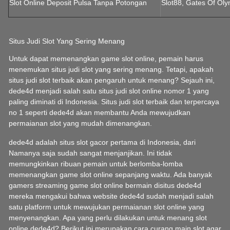
Slot Online Deposit Pulsa Tanpa Potongan
Slot88, Gates Of Oly
Situs Judi Slot Yang Sering Menang
Untuk dapat memenangkan game slot online, pemain harus
menemukan situs judi slot yang sering menang. Tetapi, apakah
situs judi slot terbaik akan pengaruh untuk menang? Sejauh ini,
dede4d menjadi salah satu situs judi slot online nomor 1 yang
paling diminati di Indonesia. Situs judi slot terbaik dan terpercaya
no 1 seperti dede4d akan membantu Anda mewujudkan
permaianan slot yang mudah dimenangkan.
dede4d adalah situs slot gacor pertama di Indonesia, dari
Namanya saja sudah sangat menjanjikan. Ini tidak
memungkinkan ribuan pemain untuk berlomba-lomba
memenangkan game slot online sepanjang waktu. Ada banyak
gamers streaming game slot online bermain disitus dede4d
mereka mengakui bahwa website dede4d sudah menjadi salah
satu platform untuk mewujukan permaianan slot online yang
menyenangkan. Apa yang perlu dilakukan untuk menang slot
online dede4d? Berikut ini merupakan cara curang main slot agar