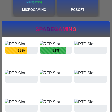
MICROGAMING
PGSOFT
SPADEGAMING
68%
81%